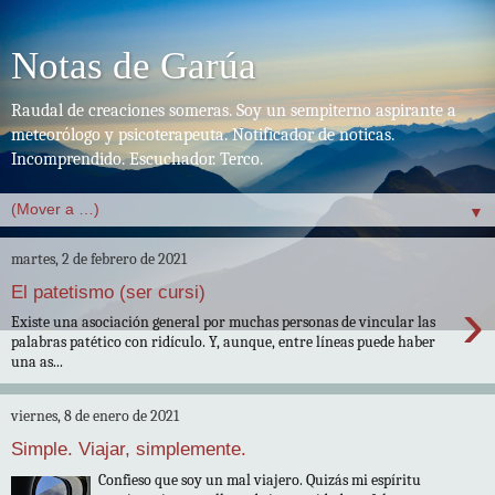
Notas de Garúa
Raudal de creaciones someras. Soy un sempiterno aspirante a
meteorólogo y psicoterapeuta. Notificador de noticas.
Incomprendido. Escuchador. Terco.
▼
martes, 2 de febrero de 2021
El patetismo (ser cursi)
›
Existe una asociación general por muchas personas de vincular las
palabras patético con ridículo. Y, aunque, entre líneas puede haber
una as...
viernes, 8 de enero de 2021
Simple. Viajar, simplemente.
Confieso que soy un mal viajero. Quizás mi espíritu