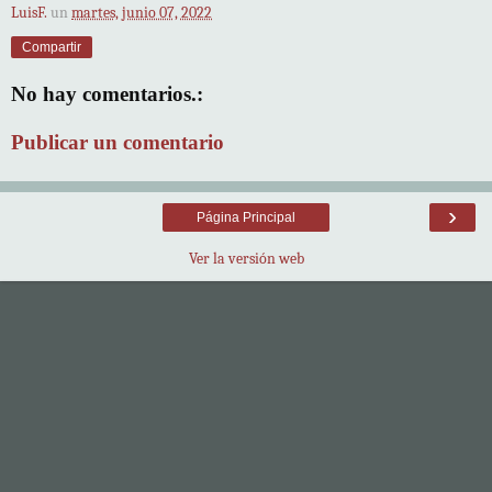
LuisF.
un
martes, junio 07, 2022
Compartir
No hay comentarios.:
Publicar un comentario
›
Página Principal
Ver la versión web