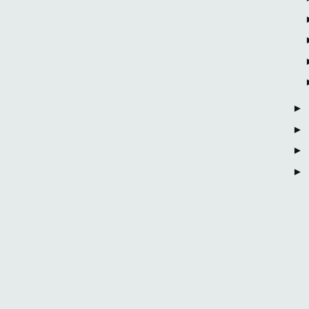
►
►
►
►