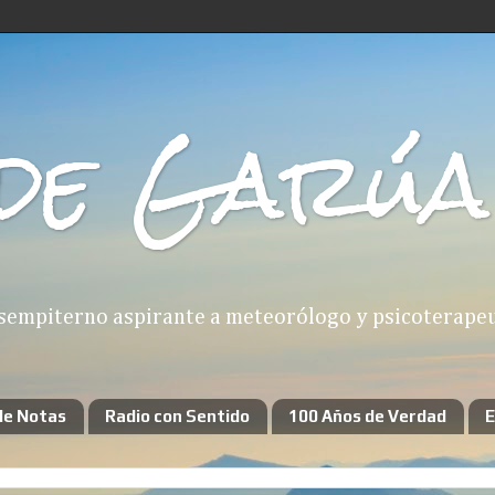
de Garúa
sempiterno aspirante a meteorólogo y psicoterapeut
de Notas
Radio con Sentido
100 Años de Verdad
E