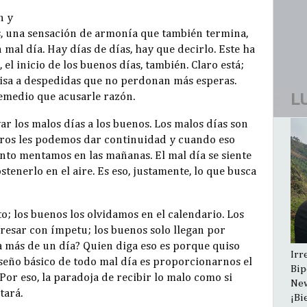
n y
s, una sensación de armonía que también termina,
al día. Hay días de días, hay que decirlo. Este ha
el inicio de los buenos días, también. Claro está;
risa a despedidas que no perdonan más esperas.
L
remedio que acusarle razón.
var los malos días a los buenos. Los malos días son
tros les podemos dar continuidad y cuando eso
nto mentamos en las mañanas. El mal día se siente
stenerlo en el aire. Es eso, justamente, lo que busca
o; los buenos los olvidamos en el calendario. Los
resar con ímpetu; los buenos solo llegan por
a más de un día? Quien diga eso es porque quiso
Irr
iseño básico de todo mal día es proporcionarnos el
Bip
Por eso, la paradoja de recibir lo malo como si
New
tará.
¡Bi