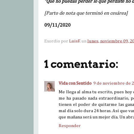
“Que no puedas perder lo que perdiste no da
[Parto de nota que terminó en cesárea]
09/11/2020
Exordio por
LuisF.
un
lunes, noviembre 09, 2
1 comentario:
Vida con Sentido
9 de noviembre de 20
Me llega al alma tu escrito, pues hoy
me ha pasado nada extraordinario, p
tienen el poder de quitarme las gana
mal día solo dura 24 horas. Así que v
que mañana será un mejor día. Un abr
Responder