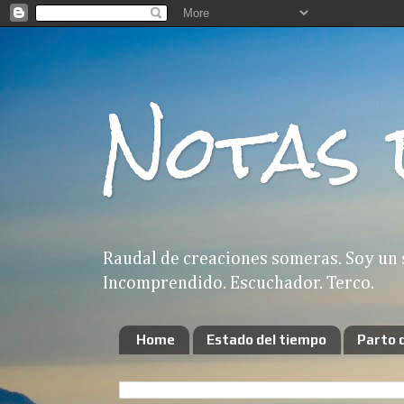
Notas 
Raudal de creaciones someras. Soy un 
Incomprendido. Escuchador. Terco.
Home
Estado del tiempo
Parto 