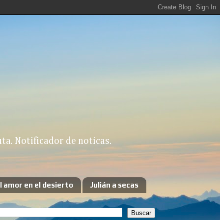
a. Notificador de noticas.
l amor en el desierto
Julián a secas