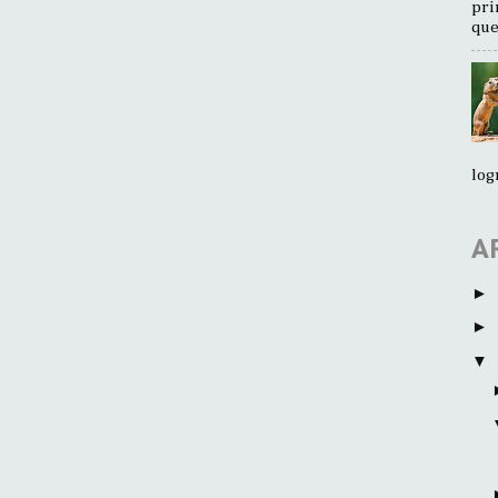
pri
que
log
A
►
►
▼