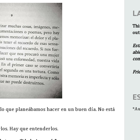
L
Thi
out
Est
abi
com
Fri
E
*Au
 lo que planeábamos hacer en un buen día. No está
rlos. Hay que entenderlos.