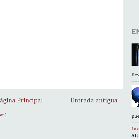
E
llev.
ágina Principal
Entrada antigua
om)
pue
La 
Al 