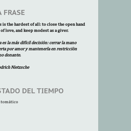
A FRASE
s is the hardest of all: to close the open hand
 of love, and keep modest as a giver.
a es la más difícil decisión: cerrar la mano
erta por amor y mantenerla en restricciòn
o donante.
edrich Nietzsche
STADO DEL TIEMPO
tomático