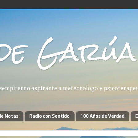
de Garúa
sempiterno aspirante a meteorólogo y psicoterapeut
de Notas
Radio con Sentido
100 Años de Verdad
E