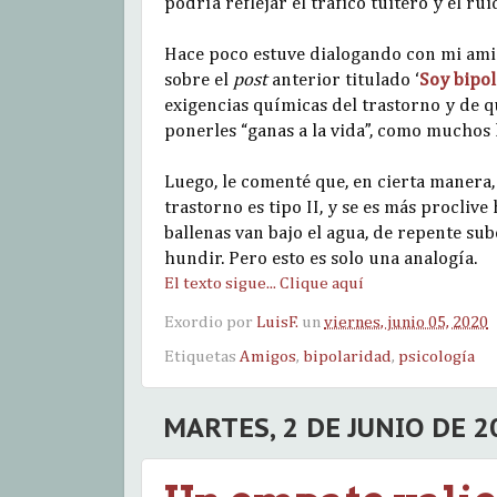
podría reflejar el tráfico tuitero y el r
Hace poco estuve dialogando con mi amig
sobre el
post
anterior titulado ‘
Soy bipol
exigencias químicas del trastorno y de qu
ponerles “ganas a la vida”, como muchos 
Luego, le comenté que, en cierta manera, 
trastorno es tipo II, y se es más proclive
ballenas van bajo el agua, de repente sub
hundir. Pero esto es solo una analogía.
El texto sigue... Clique aquí
Exordio por
LuisF.
un
viernes, junio 05, 2020
Etiquetas
Amigos
,
bipolaridad
,
psicología
MARTES, 2 DE JUNIO DE 2