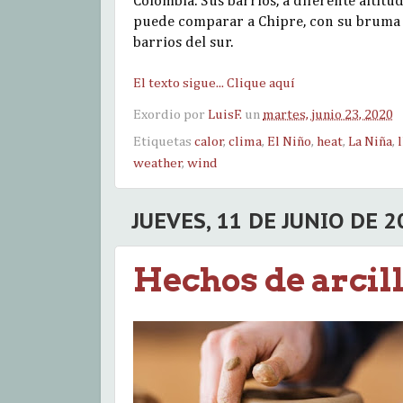
Colombia. Sus barrios, a diferente altit
puede comparar a Chipre, con su bruma ca
barrios del sur.
El texto sigue... Clique aquí
Exordio por
LuisF.
un
martes, junio 23, 2020
Etiquetas
calor
,
clima
,
El Niño
,
heat
,
La Niña
,
weather
,
wind
JUEVES, 11 DE JUNIO DE 2
Hechos de arcil