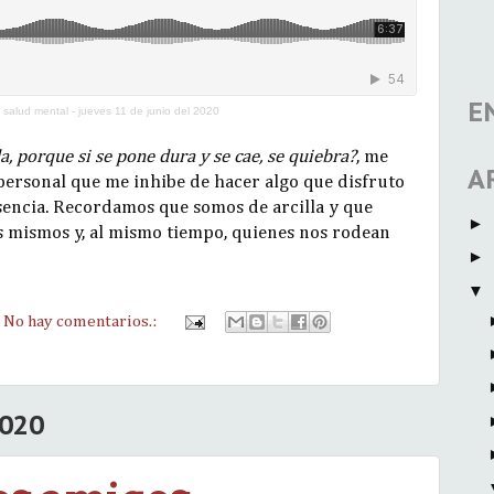
E
a salud mental - jueves 11 de junio del 2020
a, porque si se pone dura y se cae, se quiebra?
, me
A
 personal que me inhibe de hacer algo que disfruto
esencia. Recordamos que somos de arcilla y que
►
s mismos y, al mismo tiempo, quienes nos rodean
►
▼
No hay comentarios.:
2020