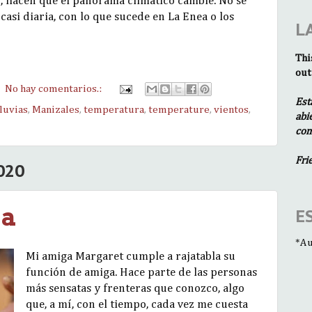
ud, hacen que el panorama climático cambie. No se
si diaria, con lo que sucede en La Enea o los
L
Thi
out
No hay comentarios.:
Est
lluvias
,
Manizales
,
temperatura
,
temperature
,
vientos
,
abi
com
Fri
020
la
E
*Au
Mi amiga Margaret cumple a rajatabla su
función de amiga. Hace parte de las personas
más sensatas y frenteras que conozco, algo
que, a mí, con el tiempo, cada vez me cuesta