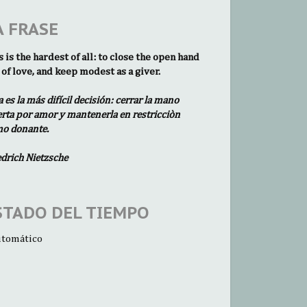
A FRASE
s is the hardest of all: to close the open hand
 of love, and keep modest as a giver.
a es la más difícil decisión: cerrar la mano
erta por amor y mantenerla en restricciòn
o donante.
edrich Nietzsche
STADO DEL TIEMPO
tomático