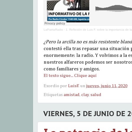
LaPatriaRadio
·
1. Reflexión de Luis F. sobre la importancia de l
¿Pero la arcilla no es más resistente bland
contestó ella tras repasar una situación
enormemente: la radio. Y volvimos a la 
nuestros alfareros podemos ser nosotro
como familiares y amigos.
El texto sigue... Clique aquí
Exordio por
LuisF.
un
jueves, junio 11, 2020
Etiquetas
amistad
,
clay
,
salud
VIERNES, 5 DE JUNIO DE 