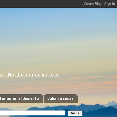
a. Notificador de noticas.
l amor en el desierto
Julián a secas