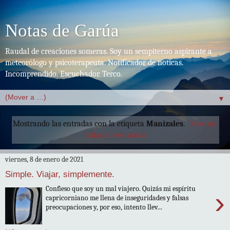
Notas de Garúa
Raudal de creaciones someras. Soy un sempiterno aspirante a
meteorólogo y psicoterapeuta. Notificador de noticas.
Incomprendido. Escuchador. Terco.
▼
Mostrando las entradas con la etiqueta
Manizales
.
Mostrar
todas las entradas
viernes, 8 de enero de 2021
Simple. Viajar, simplemente.
Confieso que soy un mal viajero. Quizás mi espíritu
›
capricorniano me llena de inseguridades y falsas
preocupaciones y, por eso, intento llev...