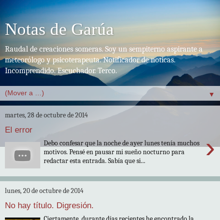
Notas de Garúa
Raudal de creaciones someras. Soy un sempiterno aspirante a
meteorólogo y psicoterapeuta. Notificador de noticas.
Incomprendido. Escuchador. Terco.
▼
martes, 28 de octubre de 2014
El error
›
Debo confesar que la noche de ayer lunes tenía muchos
motivos. Pensé en pausar mi sueño nocturno para
redactar esta entrada. Sabía que si...
lunes, 20 de octubre de 2014
No hay título. Digresión.
Ciertamente, durante días recientes he encontrado la