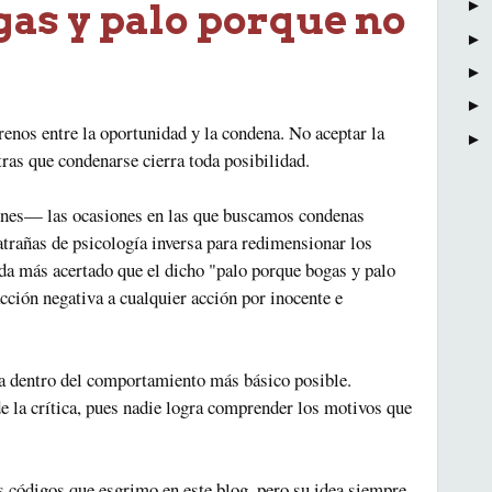
gas y palo porque no
►
►
►
►
renos entre la oportunidad y la condena. No aceptar la
►
tras que condenarse cierra toda posibilidad.
ones— las ocasiones en las que buscamos condenas
atrañas de psicología inversa para redimensionar los
ada más acertado que el dicho "palo porque bogas y palo
ción negativa a cualquier acción por inocente e
a dentro del comportamiento más básico posible.
de la crítica, pues nadie logra comprender los motivos que
s códigos que esgrimo en este blog, pero su idea siempre