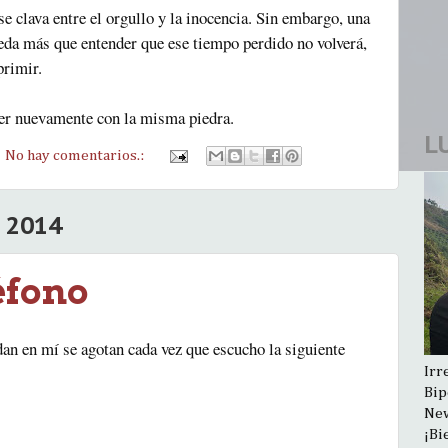
e clava entre el orgullo y la inocencia. Sin embargo, una
eda más que entender que ese tiempo perdido no volverá,
xprimir.
caer nuevamente con la misma piedra.
L
No hay comentarios.:
 2014
éfono
an en mí se agotan cada vez que escucho la siguiente
Irr
Bip
New
¡Bi