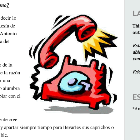
fono
?
L
decir lo
tesía de
Thi
 Antonio
out
a del
Est
abi
com
 de la
te la razón
Fri
r una
 o alumbra
E
lar con el
*Au
ente cree
 y apartar siempre tiempo para llevarles sus caprichos o
ible.