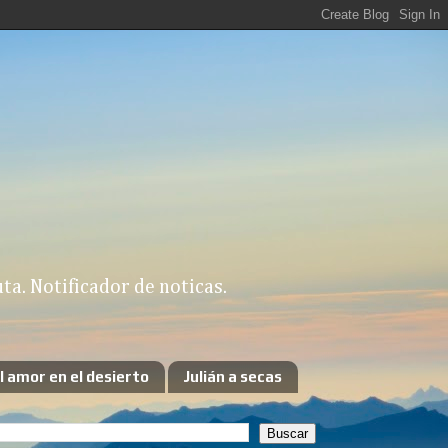
a. Notificador de noticas.
l amor en el desierto
Julián a secas