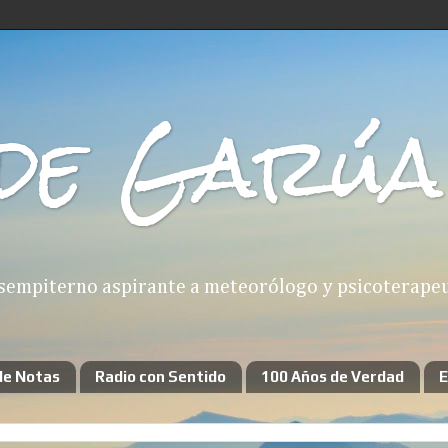
de Garúa
sempiterno aspirante a meteorólogo y psicoterapeut
de Notas
Radio con Sentido
100 Años de Verdad
E