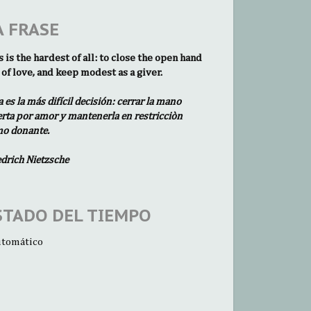
A FRASE
s is the hardest of all: to close the open hand
 of love, and keep modest as a giver.
a es la más difícil decisión: cerrar la mano
erta por amor y mantenerla en restricciòn
o donante.
edrich Nietzsche
STADO DEL TIEMPO
tomático