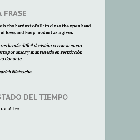
A FRASE
s is the hardest of all: to close the open hand
 of love, and keep modest as a giver.
a es la más difícil decisión: cerrar la mano
erta por amor y mantenerla en restricciòn
o donante.
edrich Nietzsche
STADO DEL TIEMPO
tomático