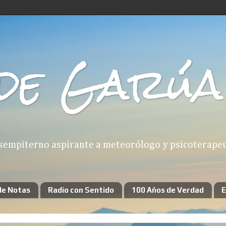
de Garúa
sempiterno aspirante a meteorólogo y psicoterapeut
de Notas
Radio con Sentido
100 Años de Verdad
E