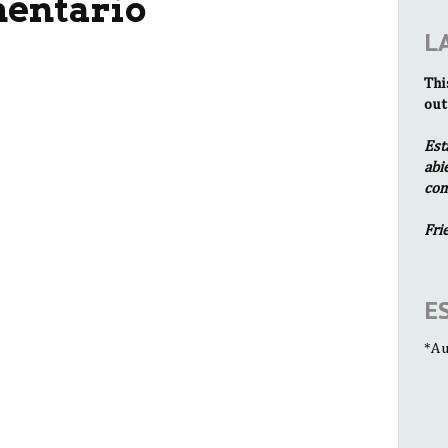
mentario
L
Thi
out
Est
abi
com
Fri
E
*Au