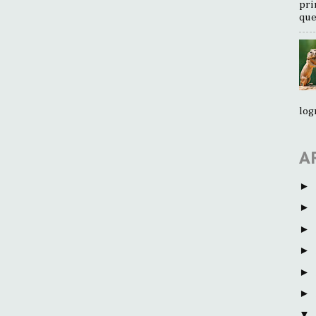
pri
que
log
A
►
►
►
►
►
►
▼