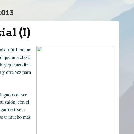
2013
al (I)
ás inútil en una
o que una clase
 hay que acudir a
a y otra vez para
lagados al ver
su salón, con el
gar de irse a
 pasar mucho más