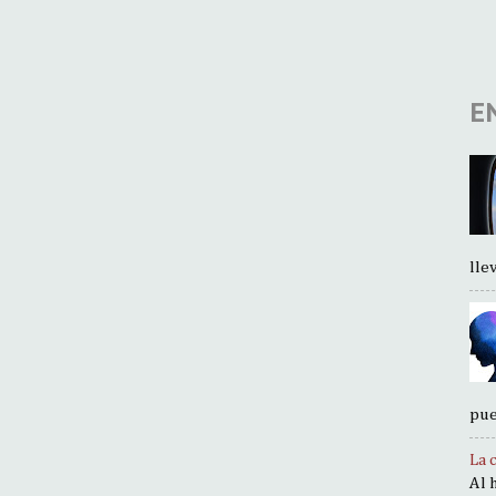
E
llev.
pue
La 
Al 