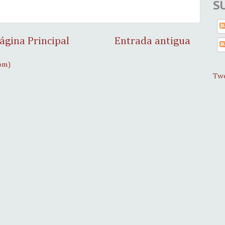
S
ágina Principal
Entrada antigua
om)
Twe