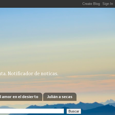
a. Notificador de noticas.
l amor en el desierto
Julián a secas