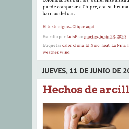
Colombia. Sus barrios, a diferente altit
puede comparar a Chipre, con su bruma ca
barrios del sur.
El texto sigue... Clique aquí
Exordio por
LuisF.
un
martes, junio 23, 2020
Etiquetas
calor
,
clima
,
El Niño
,
heat
,
La Niña
,
weather
,
wind
JUEVES, 11 DE JUNIO DE 2
Hechos de arcil