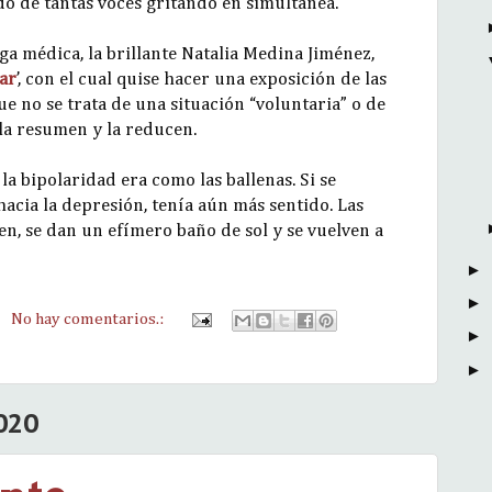
uido de tantas voces gritando en simultánea.
a médica, la brillante Natalia Medina Jiménez,
ar
’, con el cual quise hacer una exposición de las
e no se trata de una situación “voluntaria” o de
la resumen y la reducen.
la bipolaridad era como las ballenas. Si se
 hacia la depresión, tenía aún más sentido. Las
en, se dan un efímero baño de sol y se vuelven a
►
►
No hay comentarios.:
►
►
020