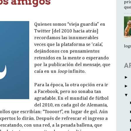
los amigos
pri
que
Quienes somos “vieja guardia” en
Twitter [del 2010 hacia atrás]
recordamos las innumerables
veces que la plataforma se ‘caía’,
log
dejándonos con pensamientos
retenidos en la mente o esperando
A
por la publicación del mensaje, que
caía en un
loop
infinito.
►
Para la época, la otra opción era ir
►
a Facebook, pero no sonaba tan
▼
agradable. En el mundial de fútbol
del 2010, en cada gol de Alemania,
ollos que escribían: “Toooor!”, en lugar de gol. Aún
expertos lo dirán. Después de refrescar el ingreso a
escatando, con una red, a la pesada ballena, que