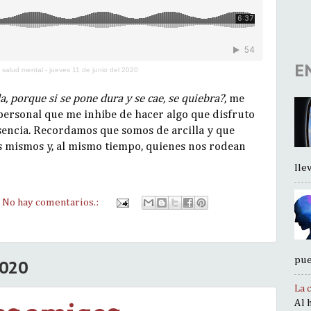
E
a salud mental - jueves 11 de junio del 2020
a, porque si se pone dura y se cae, se quiebra?
, me
 personal que me inhibe de hacer algo que disfruto
esencia. Recordamos que somos de arcilla y que
s mismos y, al mismo tiempo, quienes nos rodean
llev.
No hay comentarios.:
pue
2020
La 
Al 