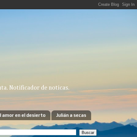
a. Notificador de noticas.
l amor en el desierto
Julián a secas