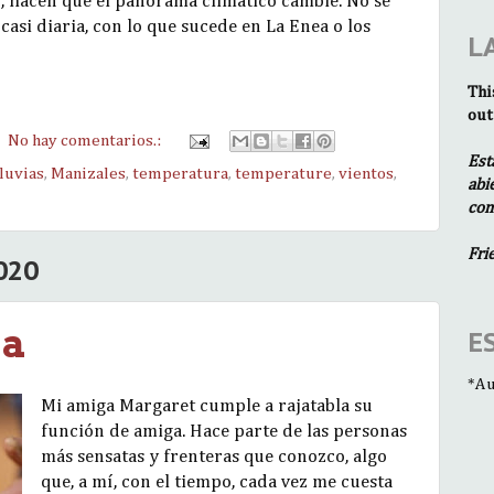
ud, hacen que el panorama climático cambie. No se
si diaria, con lo que sucede en La Enea o los
L
Thi
out
No hay comentarios.:
Est
lluvias
,
Manizales
,
temperatura
,
temperature
,
vientos
,
abi
com
Fri
020
la
E
*Au
Mi amiga Margaret cumple a rajatabla su
función de amiga. Hace parte de las personas
más sensatas y frenteras que conozco, algo
que, a mí, con el tiempo, cada vez me cuesta