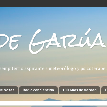
de Garúa
sempiterno aspirante a meteorólogo y psicoterapeut
de Notas
Radio con Sentido
100 Años de Verdad
E