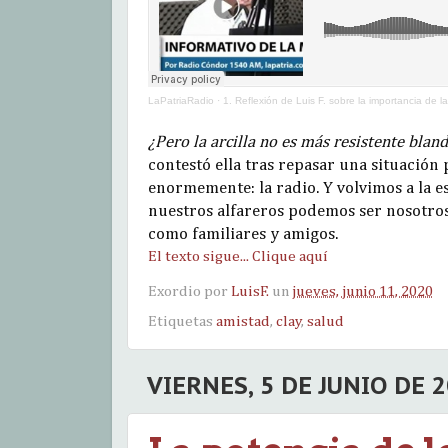
LaPatriaRadio
·
1. Reflexión de Luis F. sobre la importancia de l
¿Pero la arcilla no es más resistente bland
contestó ella tras repasar una situación
enormemente: la radio. Y volvimos a la 
nuestros alfareros podemos ser nosotro
como familiares y amigos.
El texto sigue... Clique aquí
Exordio por
LuisF.
un
jueves, junio 11, 2020
Etiquetas
amistad
,
clay
,
salud
VIERNES, 5 DE JUNIO DE 