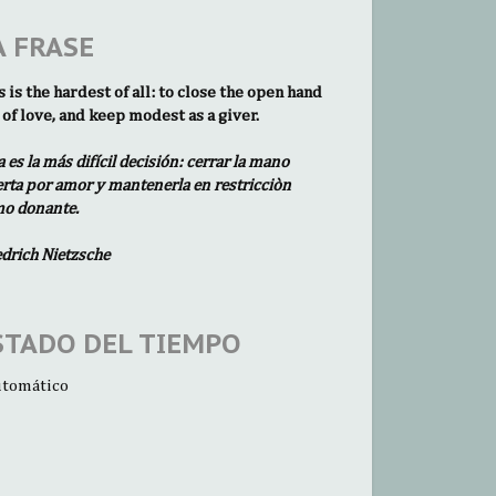
A FRASE
s is the hardest of all: to close the open hand
 of love, and keep modest as a giver.
a es la más difícil decisión: cerrar la mano
erta por amor y mantenerla en restricciòn
o donante.
edrich Nietzsche
STADO DEL TIEMPO
tomático