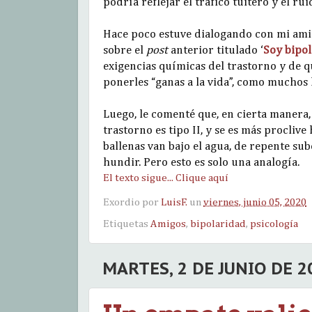
podría reflejar el tráfico tuitero y el r
Hace poco estuve dialogando con mi amig
sobre el
post
anterior titulado ‘
Soy bipol
exigencias químicas del trastorno y de qu
ponerles “ganas a la vida”, como muchos 
Luego, le comenté que, en cierta manera, 
trastorno es tipo II, y se es más proclive
ballenas van bajo el agua, de repente sub
hundir. Pero esto es solo una analogía.
El texto sigue... Clique aquí
Exordio por
LuisF.
un
viernes, junio 05, 2020
Etiquetas
Amigos
,
bipolaridad
,
psicología
MARTES, 2 DE JUNIO DE 2