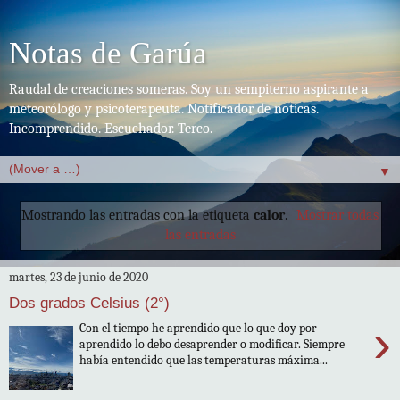
Notas de Garúa
Raudal de creaciones someras. Soy un sempiterno aspirante a
meteorólogo y psicoterapeuta. Notificador de noticas.
Incomprendido. Escuchador. Terco.
▼
Mostrando las entradas con la etiqueta
calor
.
Mostrar todas
las entradas
martes, 23 de junio de 2020
Dos grados Celsius (2°)
›
Con el tiempo he aprendido que lo que doy por
aprendido lo debo desaprender o modificar. Siempre
había entendido que las temperaturas máxima...