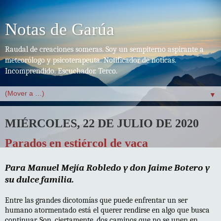
Notas de Garúa
Raudal de creaciones someras. Soy un sempiterno aspirante a
meteorólogo y psicoterapeuta. Notificador de noticas.
Incomprendido. Escuchador. Terco.
▼
MIÉRCOLES, 22 DE JULIO DE 2020
Parados en estiércol de vaca
Para Manuel Mejía Robledo y don Jaime Botero y
su dulce familia.
Entre las grandes dicotomías que puede enfrentar un ser
humano atormentado está el querer rendirse en algo que busca
continuar. Son, ciertamente, dos caminos que no se unen en