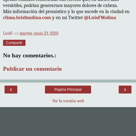
versátiles, podrían generarnos mayores dolores de cabeza.
Más información del pronóstico y lo que sucede en la ciudad en
clima.luisfmolina.com
y en mi Twitter
@LuisFMolina
LuisF.
un
martes, junio 23, 2020
Compartir
No hay comentarios.:
Publicar un comentario
‹
›
Página Principal
Ver la versión web