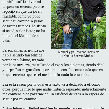
también sufrió al ver mi
torpeza en escena, pero se
regocijó en que un joven
rajatabla como yo pudo
seguir su camino, a pesar
de tantos tumbos. Lo siento
si usted, señor lector, no ha
hallado el Manuel de su
vida.
Personalmente, nunca me
Manuel y yo. Foto por Sonrisitas
había sentido tan feliz de
(Natalia Barreto Muñoz)
verme tan ínfimo, tragado
por la naturaleza, martillando el ego y los diplomas, siendo débil
y torpe. Eso es grandioso, porque me enseña como nada que en
lo que creemos que es el medio de la nada lo está todo.
Esa es la razón por la cual este texto va a dedicado a él, como
otros, porque hizo lo que nadie hubiera esperado: indirectamente
me convenció de pararme en un estiércol de vaca a la espera de
seguir por mi camino.
A don Jaime y a Rafael también les agradezco por todo lo que les