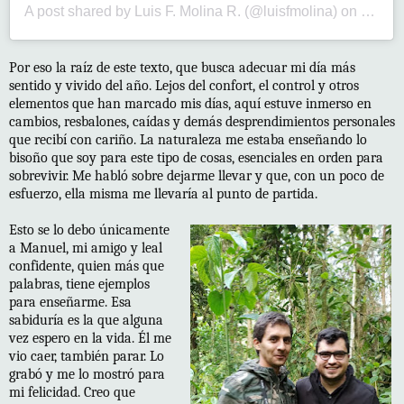
A post shared by
Luis F. Molina R.
(@luisfmolina) on
Jul 21
Por eso la raíz de este texto, que busca adecuar mi día más
sentido y vivido del año. Lejos del confort, el control y otros
elementos que han marcado mis días, aquí estuve inmerso en
cambios, resbalones, caídas y demás desprendimientos personales
que recibí con cariño. La naturaleza me estaba enseñando lo
bisoño que soy para este tipo de cosas, esenciales en orden para
sobrevivir. Me habló sobre dejarme llevar y que, con un poco de
esfuerzo, ella misma me llevaría al punto de partida.
Esto se lo debo únicamente
a Manuel, mi amigo y leal
confidente, quien más que
palabras, tiene ejemplos
para enseñarme. Esa
sabiduría es la que alguna
vez espero en la vida. Él me
vio caer, también parar. Lo
grabó y me lo mostró para
mi felicidad. Creo que