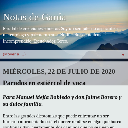
Notas de Garúa
Raudal de creaciones someras. Soy un sempiterno aspirante a
meteorólogo y psicoterapeuta. Notificador de noticas.
Incomprendido. Escuchador. Terco.
▼
MIÉRCOLES, 22 DE JULIO DE 2020
Parados en estiércol de vaca
Para Manuel Mejía Robledo y don Jaime Botero y
su dulce familia.
Entre las grandes dicotomías que puede enfrentar un ser
humano atormentado está el querer rendirse en algo que busca
continuar. Son, ciertamente, dos caminos que no se unen en