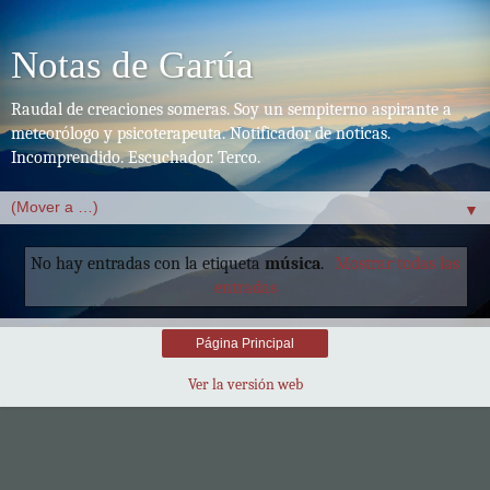
Notas de Garúa
Raudal de creaciones someras. Soy un sempiterno aspirante a
meteorólogo y psicoterapeuta. Notificador de noticas.
Incomprendido. Escuchador. Terco.
▼
No hay entradas con la etiqueta
música
.
Mostrar todas las
entradas
Página Principal
Ver la versión web