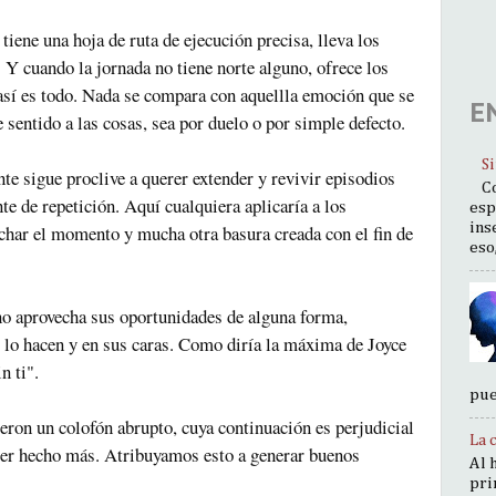
tiene una hoja de ruta de ejecución precisa, lleva los
. Y cuando la jornada no tiene norte alguno, ofrece los
sí es todo. Nada se compara con aquellla emoción que se
E
e sentido a las cosas, sea por duelo o por simple defecto.
S
nte sigue proclive a querer extender y revivir episodios
C
e de repetición. Aquí cualquiera aplicaría a los
esp
ins
char el momento y mucha otra basura creada con el fin de
eso,
 no aprovecha sus oportunidades de alguna forma,
 lo hacen y en sus caras. Como diría la máxima de Joyce
in ti".
pue
ieron un colofón abrupto, cuya continuación es perjudicial
La 
aber hecho más. Atribuyamos esto a generar buenos
Al 
pri