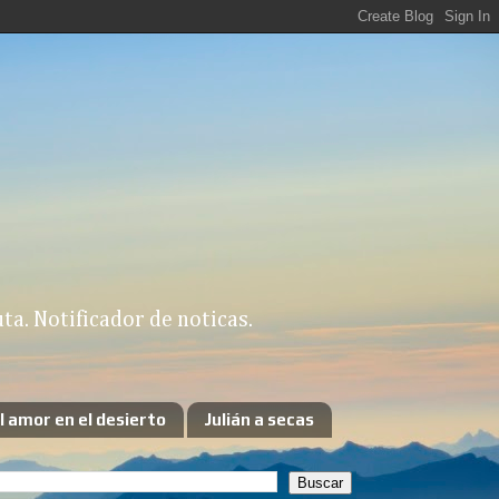
a. Notificador de noticas.
l amor en el desierto
Julián a secas