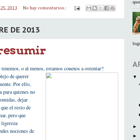
que
25, 2013
No hay comentarios.:
RE DE 2013
log
presumir
A
e tenemos, o al menos, estamos conexos a ostentar?
lejo de querer
▼
mente. Por ello,
va para quienes no
comidas, dejar
que el resto de
mar, pero que
 ligereza
►
andes nociones de
►