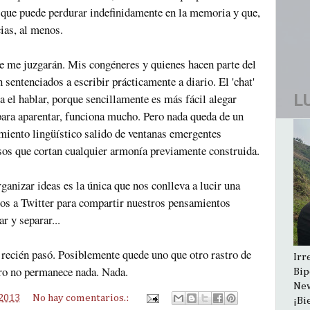
 que puede perdurar indefinidamente en la memoria y que,
cias, al menos.
le me juzgarán. Mis congéneres y quienes hacen parte del
sentenciados a escribir prácticamente a diario. El 'chat'
L
a el hablar, porque sencillamente es más fácil alegar
para aparentar, funciona mucho. Pero nada queda de un
miento lingüístico salido de ventanas emergentes
osos que cortan cualquier armonía previamente construida.
ganizar ideas es la única que nos conlleva a lucir una
mos a Twitter para compartir nuestros pensamientos
r y separar...
 recién pasó. Posiblemente quede uno que otro rastro de
Irr
ro no permanece nada. Nada.
Bip
New
 2013
No hay comentarios.:
¡Bi