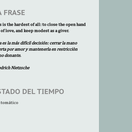
A FRASE
s is the hardest of all: to close the open hand
 of love, and keep modest as a giver.
a es la más difícil decisión: cerrar la mano
erta por amor y mantenerla en restricciòn
o donante.
edrich Nietzsche
STADO DEL TIEMPO
tomático