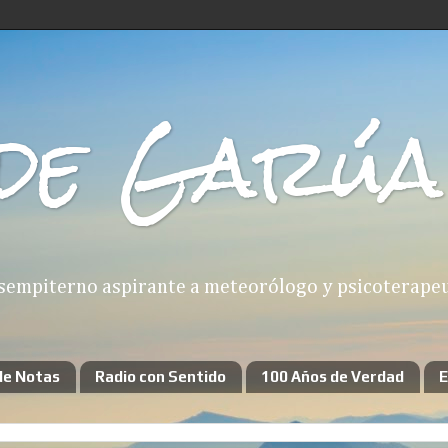
de Garúa
sempiterno aspirante a meteorólogo y psicoterapeut
de Notas
Radio con Sentido
100 Años de Verdad
E