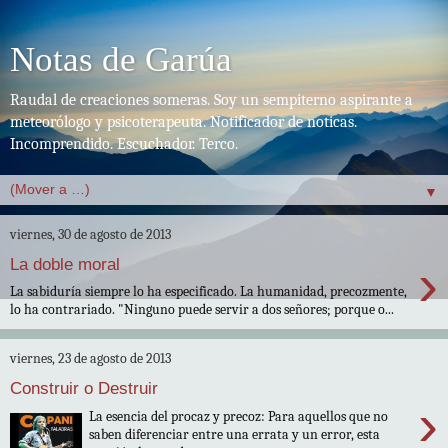
Notas de Garúa
Raudal de creaciones someras. Soy un sempiterno aspirante a
meteorólogo y psicoterapeuta. Notificador de noticas.
Incomprendido. Escuchador. Terco.
▼
viernes, 30 de agosto de 2013
›
La doble moral
La sabiduría siempre lo ha especificado. La humanidad, precozmente,
lo ha contrariado. "Ninguno puede servir a dos señores; porque o...
viernes, 23 de agosto de 2013
Construir o Destruir
›
La esencia del procaz y precoz: Para aquellos que no
saben diferenciar entre una errata y un error, esta