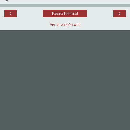
‹
›
Página Principal
Ver la versión web