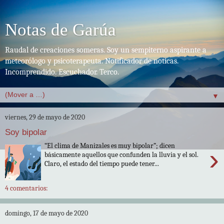
Notas de Garúa
Raudal de creaciones someras. Soy un sempiterno aspirante a
meteorólogo y psicoterapeuta. Notificador de noticas.
Incomprendido. Escuchador. Terco.
▼
viernes, 29 de mayo de 2020
Soy bipolar
“El clima de Manizales es muy bipolar”; dicen
›
básicamente aquellos que confunden la lluvia y el sol.
Claro, el estado del tiempo puede tener...
4 comentarios:
domingo, 17 de mayo de 2020