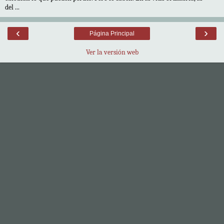
del ...
‹
›
Página Principal
Ver la versión web