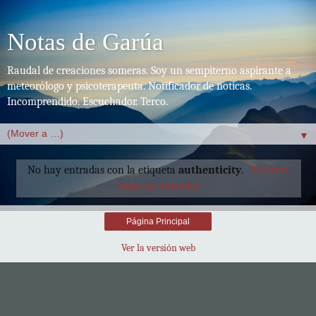
Notas de Garúa
Raudal de creaciones someras. Soy un sempiterno aspirante a
meteorólogo y psicoterapeuta. Notificador de noticas.
Incomprendido. Escuchador. Terco.
▼
No hay entradas con la etiqueta
authenticity
.
Mostrar
todas las entradas
Página Principal
Ver la versión web