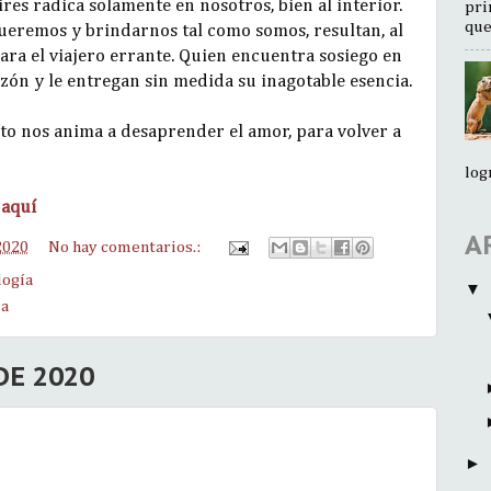
res radica solamente en nosotros, bien al interior.
pri
que
ueremos y brindarnos tal como somos, resultan, al
para el viajero errante. Quien encuentra sosiego en
azón y le entregan sin medida su inagotable esencia.
xto nos anima a desaprender el amor, para volver a
log
c
aquí
A
2020
No hay comentarios.:
logía
▼
ia
DE 2020
►