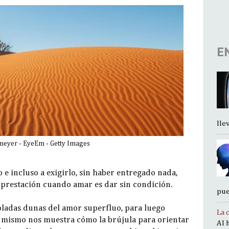
E
llev.
eyer - EyeEm - Getty Images
 incluso a exigirlo, sin haber entregado nada,
restación cuando amar es dar sin condición.
pue
soladas dunas del amor superfluo, para luego
La 
lí mismo nos muestra cómo la brújula para orientar
Al 