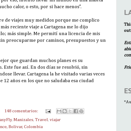
 por eso, intento llevar mi mundo en una maleta
ucho calor, o esto, por si hace menos”.
L
bre de viajes muy medidos porque me complico
Thi
más reciente viaje a Cartagena me lo dijo
out
lo; más simple. Me permití una licencia de mis
, sin preocuparme por caminos, presupuestos y un
Est
abi
com
mejor que guardan muchos planes es su
ste fue así. En dos días se resolvió, sin
Fri
dose llevar. Cartagena la he visitado varias veces
e 12 años en los que no saludaba esa ciudad
E
*Au
148 comentarios:
asyFly
,
Manizales
,
Travel
,
viajar
nce, Bolivar, Colombia