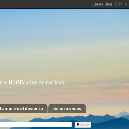
a. Notificador de noticas.
l amor en el desierto
Julián a secas