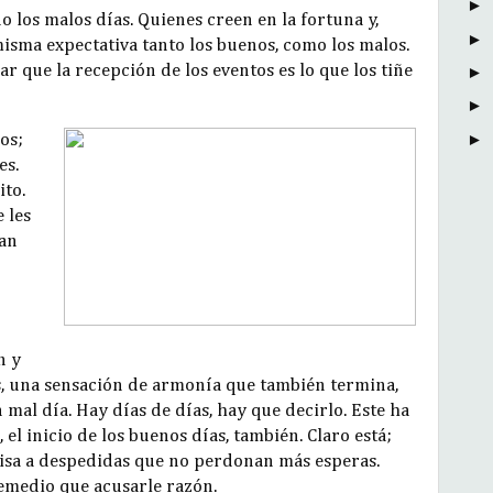
►
o los malos días. Quienes creen en la fortuna y,
►
misma expectativa tanto los buenos, como los malos.
r que la recepción de los eventos es lo que los tiñe
►
►
►
os;
es.
to.
 les
ían
n y
s, una sensación de armonía que también termina,
al día. Hay días de días, hay que decirlo. Este ha
el inicio de los buenos días, también. Claro está;
risa a despedidas que no perdonan más esperas.
remedio que acusarle razón.