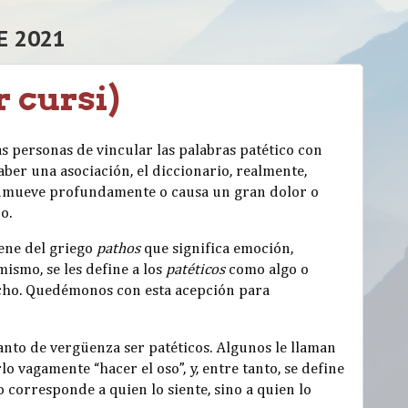
E 2021
r cursi)
s personas de vincular las palabras patético con
aber una asociación, el diccionario, realmente,
conmueve profundamente o causa un gran dolor o
o.
ene del griego
pathos
que significa emoción,
ismo, se les define a los
patéticos
como algo o
ho. Quedémonos con esta acepción para
anto de vergüenza ser patéticos. Algunos le llaman
o vagamente “hacer el oso”, y, entre tanto, se define
o corresponde a quien lo siente, sino a quien lo