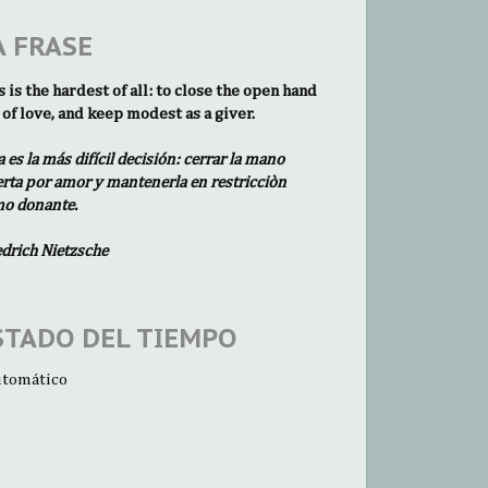
A FRASE
s is the hardest of all: to close the open hand
 of love, and keep modest as a giver.
a es la más difícil decisión: cerrar la mano
erta por amor y mantenerla en restricciòn
o donante.
edrich Nietzsche
STADO DEL TIEMPO
tomático