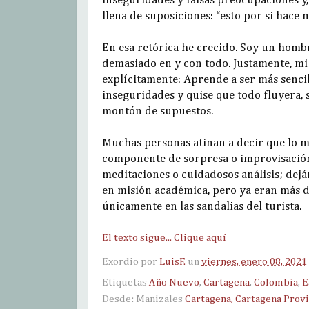
inseguridades y falsas preocupaciones y,
llena de suposiciones: “esto por si hace m
En esa retórica he crecido. Soy un hom
demasiado en y con todo. Justamente, mi 
explícitamente: Aprende a ser más sencil
inseguridades y quise que todo fluyera
montón de supuestos.
Muchas personas atinan a decir que lo 
componente de sorpresa o improvisación. E
meditaciones o cuidadosos análisis; deján
en misión académica, pero ya eran más d
únicamente en las sandalias del turista.
El texto sigue... Clique aquí
Exordio por
LuisF.
un
viernes, enero 08, 2021
Etiquetas
Año Nuevo
,
Cartagena
,
Colombia
,
E
Desde: Manizales
Cartagena, Cartagena Provi