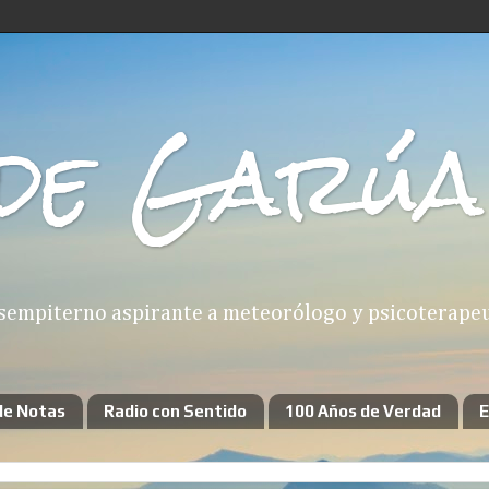
de Garúa
sempiterno aspirante a meteorólogo y psicoterapeut
de Notas
Radio con Sentido
100 Años de Verdad
E